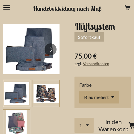
Zum
Hundebekleidung nach Maß
Hauptinhalt
springen
Hüftsystem
Sofortkauf
75,00 €
zzgl.
Versandkosten
Farbe
In den
Warenkorb